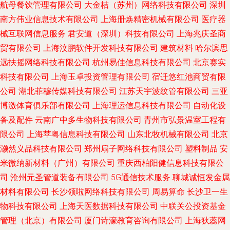
航母餐饮管理有限公司
大金桔（苏州）网络科技有限公司
深圳
南方伟业信息技术有限公司
上海册焕精密机械有限公司
医疗器
械互联网信息服务
君安道（深圳）科技有限公司
上海兆庆圣商
贸有限公司
上海汶鹏软件开发科技有限公司
建筑材料
哈尔滨思
远扶摇网络科技有限公司
杭州易佳信息科技有限公司
北京赛实
科技有限公司
上海玉卓投资管理有限公司
宿迁悠红池商贸有限
公司
湖北菲穆传媒科技有限公司
江苏天宇波纹管有限公司
三亚
博激体育俱乐部有限公司
上海理运信息科技有限公司
自动化设
备及配件
云南广中多生物科技有限公司
青州市弘景温室工程有
限公司
上海苹粤信息科技有限公司
山东北牧机械有限公司
北京
灏然义品科技有限公司
郑州扇子网络科技有限公司
塑料制品
安
米微纳新材料（广州）有限公司
重庆西柏阳健信息科技有限公
司
沧州元圣管道装备有限公司
5G通信技术服务
聊城诚恒发金属
材料有限公司
长沙领啦网络科技有限公司
周易算命
长沙卫一生
物科技有限公司
上海天医数据科技有限公司
中联关公投资基金
管理（北京）有限公司
厦门诗濠教育咨询有限公司
上海狄蕊网