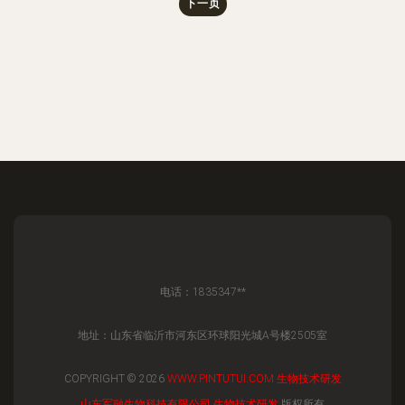
下一页
电话：1835347**
地址：山东省临沂市河东区环球阳光城A号楼2505室
COPYRIGHT © 2026
WWW.PINTUTUI.COM
生物技术研发
山东军融生物科技有限公司
生物技术研发
版权所有