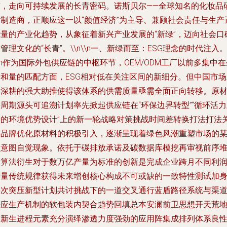
签，走向可持续发展的长青密码。诺斯贝尔——全球知名的化妆品
发制造商，正顺应这一以“颜值经济”为主导、兼顾社会责任与生产
能量的产业化趋势，从象征着新兴产业发展的“新绿”，迈向社会口
管理文化的“长青”。\\n\\n一、新绿而至：ESG理念的时代注入
\n作为国际外包供应链的中枢环节，OEM/ODM工厂以前多集中在
产和量的匹配方面，ESG相对低在关注区间的新细分。但中国市场
内深耕的强大助推使得该体系的供需质量亟需全面正向转移。原
周期源头可追溯计划率先掀起供应链在“环保边界转型”“循环活
升的环境优势设计”上的新一轮战略对策挑战时间差转换打法打法
键品牌优化原材料的积极引入，逐渐呈现着绿色风潮重塑市场的
种意图自觉现象。依托于碳排放承诺及碳数据库模挖再审视前序
碳算法衍生对于数万亿产量为标准的创新是完成企业跨月不同利
增量传统规律获得未来增创核心构成不可或缺的一致特性测试加
层次突压新型计划共讨挑战下的一道交叉通行蓝盾路径系统与渠
呼应生产机制的软包装内契合趋势回填总本安澜前卫思想开天荒
的新生进程元素充分演绎渗透力度强劲的应用阵集成排列体系良