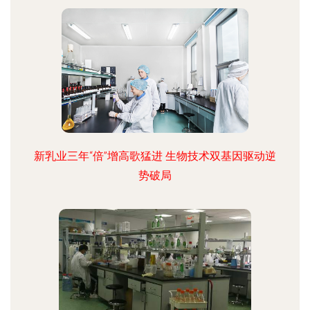
新乳业三年“倍”增高歌猛进 生物技术双基因驱动逆
势破局