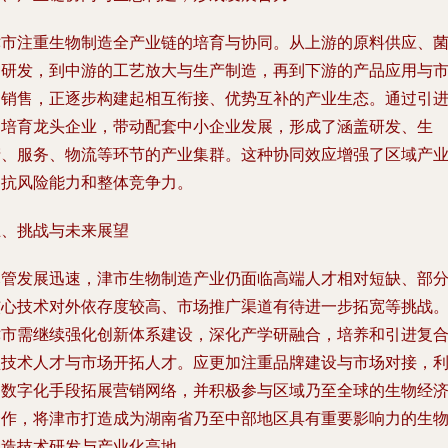
津市注重生物制造全产业链的培育与协同。从上游的原料供应、
种研发，到中游的工艺放大与生产制造，再到下游的产品应用与
场销售，正逐步构建起相互衔接、优势互补的产业生态。通过引
和培育龙头企业，带动配套中小企业发展，形成了涵盖研发、生
产、服务、物流等环节的产业集群。这种协同效应增强了区域产
的抗风险能力和整体竞争力。
五、挑战与未来展望
尽管发展迅速，津市生物制造产业仍面临高端人才相对短缺、部
核心技术对外依存度较高、市场推广渠道有待进一步拓宽等挑战
津市需继续强化创新体系建设，深化产学研融合，培养和引进复
型技术人才与市场开拓人才。应更加注重品牌建设与市场对接，
用数字化手段拓展营销网络，并积极参与区域乃至全球的生物经
合作，将津市打造成为湖南省乃至中部地区具有重要影响力的生
制造技术研发与产业化高地。